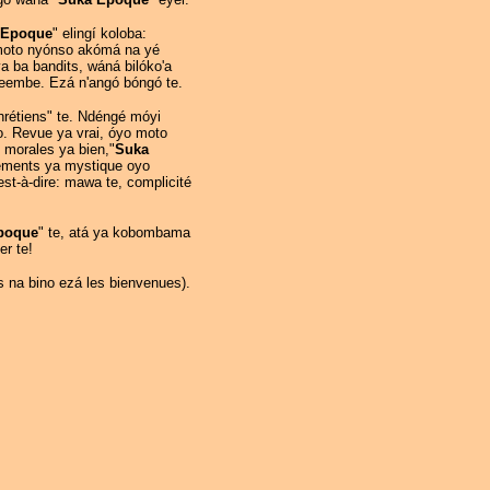
 Epoque
" elingí koloba:
moto nyónso akómá na yé
a ba bandits, wáná bilóko'a
eeembe. Ezá n'angó bóngó te.
hrétiens" te. Ndéngé móyi
o. Revue ya vrai, óyo moto
 morales ya bien,"
Suka
tements ya mystique oyo
st-à-dire: mawa te, complicité
poque
" te, atá ya kobombama
er te!
es na bino ezá les bienvenues).