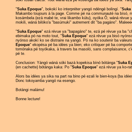
"
Suka Epoque
", bokokí ko interpréter yangó ndéngé bolingí. "
Suka
Makambo toujours à la page. Comme pé na communauté na bísó, 
kosámbela (ezá mabé te, vrai likambo kútu), oyóka Ô, wáná révue y
mokili, wáná bilóko'a "basúmuki" autrement dit "ba pagáno". Malee
"
Suka Epoque
" ezá révue ya "bapagáno" te, ezá pé révue ya ba "c
ebimaka pó na moto tout, "
Suka Epoque
" ezá révue ya bisó nyóns
nyónso akokí ko se distraire na yangó. Pó na ko soutenir ba valeurs
Epoque
" ekopésa pé ba idées ya bien; eko critiquer pé ba compor
tomónaka pé toyókaka, à travers ba masoló, sans complaisance, c'e
pé te.
Conclusion: Yángó wáná sóki bazá kopekisa bínó bótánga "
Suka E
(en cachette) bótánga kaka: Po "
Suka Epoque
" ezá révue ya ko-rat
Alors ba idées ya sika na part na bino pé ezali le bien-koya (ba idé
Donc tokoyamba yangó na esengo.
Botángi malámu!
Bonne lecture!