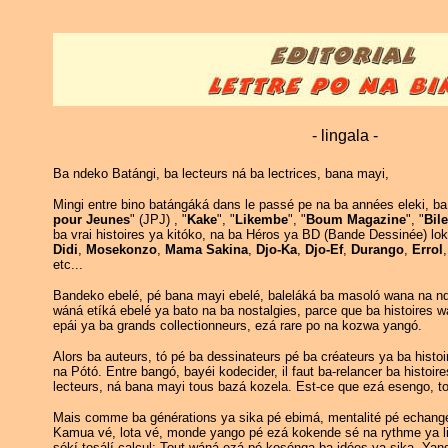
- lingala -
Ba ndeko Batángi, ba lecteurs ná ba lectrices, bana mayi,
Mingi entre bino batángáká dans le passé pe na ba années eleki, ba 
pour Jeunes
" (JPJ) , "
Kake
", "
Likembe
", "
Boum Magazine
", "
Bil
ba vrai histoires ya kitóko, na ba Héros ya BD (Bande Dessinée) lo
Didi
,
Mosekonzo
,
Mama Sakina
,
Djo-Ka
,
Djo-Ef
,
Durango
,
Errol
etc...
Bandeko ebelé, pé bana mayi ebelé, baleláká ba masoló wana na nde
wáná etíká ebelé ya bato na ba nostalgies, parce que ba histoires 
epái ya ba grands collectionneurs, ezá rare po na kozwa yangó.
Alors ba auteurs, tó pé ba dessinateurs pé ba créateurs ya ba his
na Pótó. Entre bangó, bayéi kodecider, il faut ba-relancer ba histoir
lecteurs, ná bana mayi tous bazá kozela. Est-ce que ezá esengo, t
Mais comme ba générations ya sika pé ebimá, mentalité pé echange
Kamua vé, lota vé, monde yango pé ezá kokende sé na rythme ya li
sókí tosálí calcul: Tout wáná ezá pé kosénga ba idées ya sika. Yan