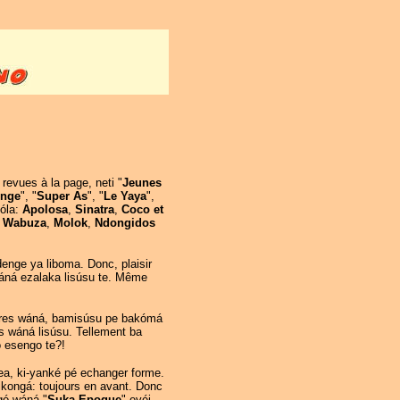
revues à la page, neti "
Jeunes
enge
", "
Super As
", "
Le Yaya
",
kóla:
Apolosa
,
Sinatra
,
Coco
et
,
Wabuza
,
Molok
,
Ndongidos
nge ya liboma. Donc, plaisir
wáná ezalaka lisúsu te. Même
toires wáná, bamisúsu pe bakómá
es wáná lisúsu. Tellement ba
o esengo te?!
a, ki-yanké pé echanger forme.
kongá: toujours en avant. Donc
gó wáná "
Suka Epoque
" eyéi.